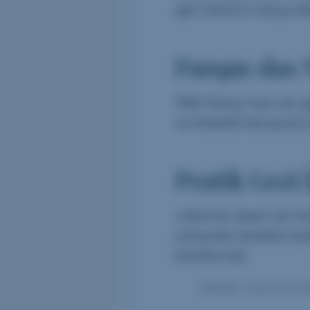
gibi UNESCO Dünya Miras
Parque das 
1998 Dünya Fuarı için g
ve interaktif akvaryumu il
Pratik Gezi 
Lizbon’da ulaşım için tr
yürüyerek semtlerin key
konforlu kılar.
Etiketler: Lizbon,Gezi 