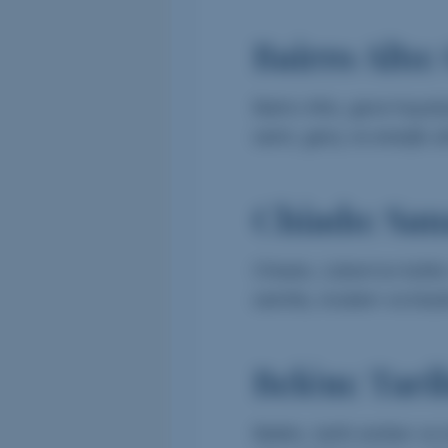
Bairro Alto
Bairro Alto, gece hayatıy
semt, genç ve enerjik at
Chiado: San
Chiado, Lizbon’un kültür 
semtte, modern ve klasi
Belém: Tarih
Belém, tarihi anıtları v