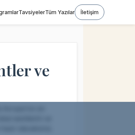
gramlar
Tavsiyeler
Tüm Yazılar
İletişim
tler ve
le Avrupa’nın en
okal semtlerini ve
hazır olacaksınız.