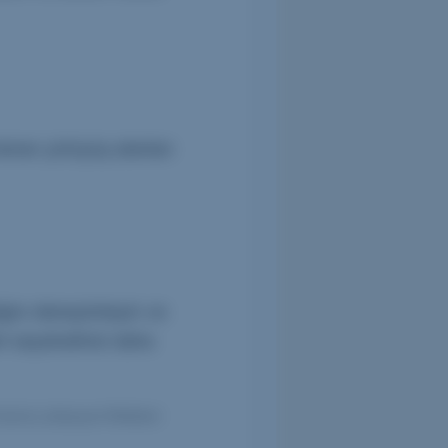
enarı yürüyüş alanları
ağını deneyimleyin ve
i seyahatinizi daha
,Turizm,Lokasyon Rehberi