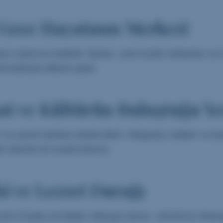
: Gece Hayatının Merkezi
la Lizbon’un kalbidir. Barları, canlı müzik mekanları ve r
mosferiyle dikkat çeker.
at ve Kültürün Buluştuğu Ye
ve sanat merkezi olarak bilinir. Kitapçılar, kafeler ve tiy
k dokular bir arada bulunur.
i ve Lezzet Durağı
e ünlü Pastéis de Belém tatlısıyla tanınır. Jerónimos Mana