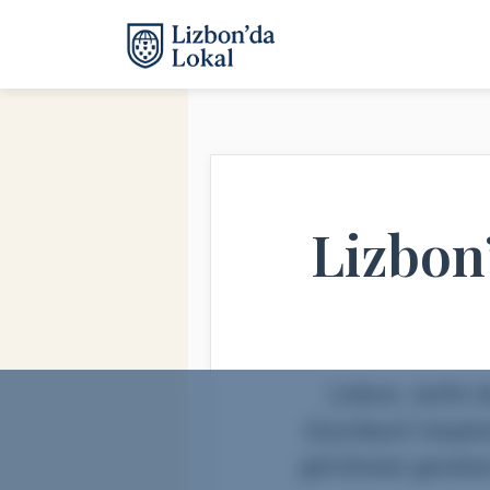
Lizbon
Lizbon, tarihi 
büyüleyici başken
görülmesi gereken