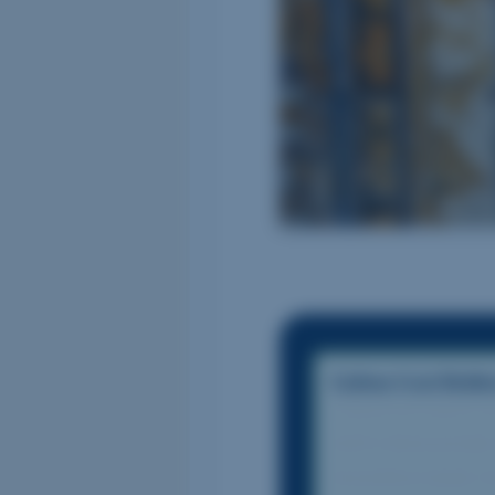
Lizbon Gezi Rehbe
Lizbon’un tarihi 
tarihi dokusundan
lezzetine kadar h