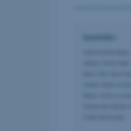
İçindekiler
Lizbon’a Genel Bakış
Alfama: Tarihin Kalbi
Bairro Alto: Gece Ha
Chiado: Sanat ve Kül
Belém: Tarihi ve Lezz
Parque das Nações: 
Pratik Gezi İpuçları