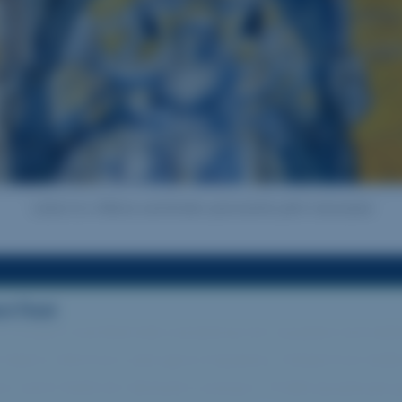
Lizbon’un Alfama semtinden panoramik şehir manzarası
ri Özeti
ve modern semtlerinde unutulmaz bir seyahat sizi bekl
 Bairro Alto’nun canlı gece hayatına, Chiado’nun kül
er semt farklı bir deneyim sunuyor. Pratik ipuçlarıyla 