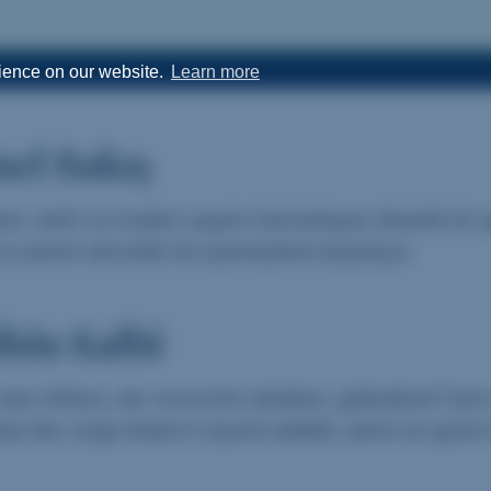
rience on our website.
Learn more
nel Bakış
bon, tarihi ve modern yaşamı harmanlayan dinamik bir şeh
e samimi atmosferi ile ziyaretçilerini büyülüyor.
ihin Kalbi
olan Alfama, dar ve kıvrımlı sokakları, geleneksel Fado e
ada São Jorge Kalesi’ni ziyaret edebilir, şehrin en güzel 