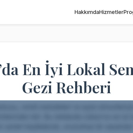
Hakkımda
Hizmetler
Pro
’da En İyi Lokal Sem
Gezi Rehberi
dokusu, renkli mahalleleri ve eşsiz atmosferiy
tlerinden biri. Bu rehberde Lizbon’un en iyi l
 yerleri keşfedecek, unutulmaz bir seyahate 