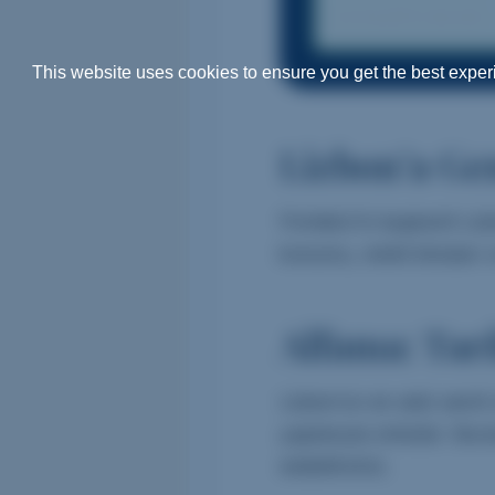
ve keyifli olacak.
This website uses cookies to ensure you get the best expe
Lizbon’a Ge
Portekiz’in başkenti Liz
konumu, renkli binaları v
Alfama: Tar
Lizbon’un en eski semti 
yapılarıyla ünlüdür. Bur
edebilirsiniz.