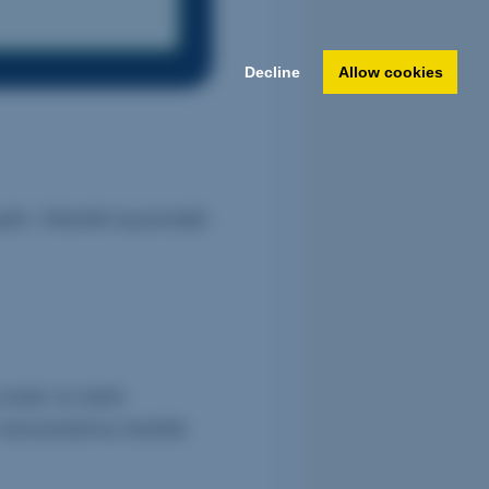
Decline
Allow cookies
ir. Atlantik kıyısındaki
vleri ve tarihi
manzaralarına tanıklık