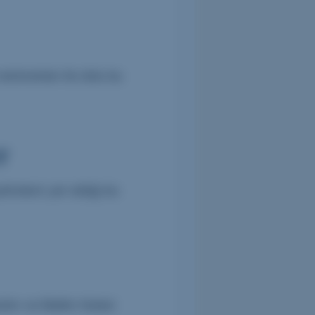
estoranları ile dolu bu
r
atroların yer aldığı bu
stırı ve Belém Kulesi