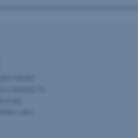
yatının Merkezi
türün Buluştuğu Yer
et Durağı
Modern Lizbon