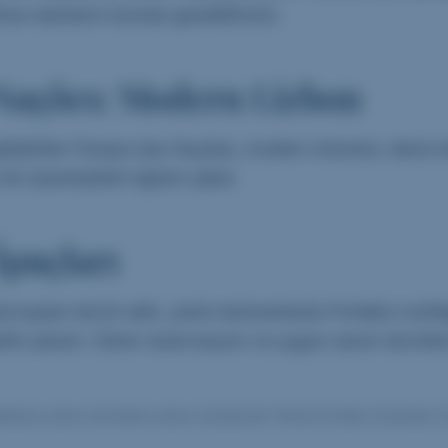
ı alanlarını burada gezebilirsiniz.
Nações: Modern Lizbon
eliştirilen Parque das Nações, modern mimarisi, deniz k
e ziyaretçilerin ilgisini çeker.
İpuçları
amvayları tercih edin, yerel restoranlarda Portekiz mutf
fini çıkarın. Erken rezervasyon ve uygun sezon tercihler
Rehberi,Lizbon Semtleri,Lizbon Gezilecek Yerler,Portekiz Seyahati