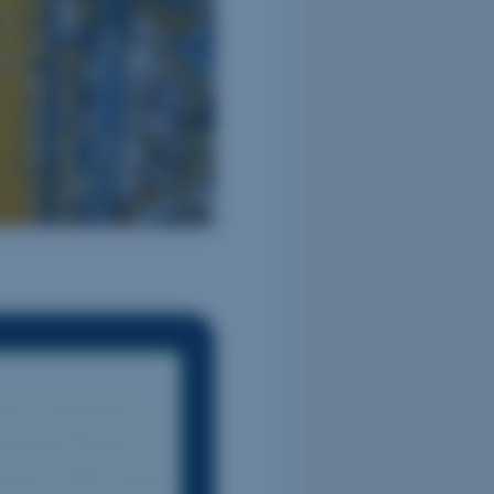
iyor. Alfama’nın
türünden Belém’in
geziniz daha kolay