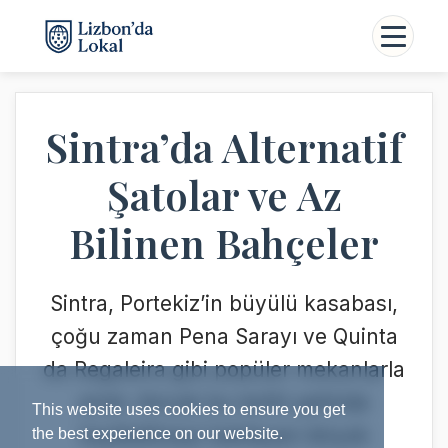
Sintra’da Alternatif
Şatolar ve Az
Bilinen Bahçeler
Sintra, Portekiz’in büyülü kasabası,
çoğu zaman Pena Sarayı ve Quinta
da Regaleira gibi popüler mekanlarla
anılır. Ancak bu tarihi şehirde
This website uses cookies to ensure you get
keşfedilmeyi bekleyen birçok
the best experience on our website.